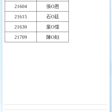
21604
張O恩
21615
石O廷
21630
葉O儒
21709
陳O勛