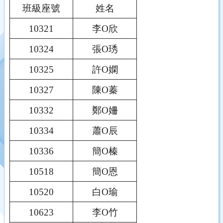
班級座號
姓名
10321
李O欣
10324
張O琇
10325
許O嫻
10327
陳O蓁
10332
鄭O姍
10334
蕭O辰
10336
簡O榛
10518
簡O恩
10520
白O瑜
10623
李O竹