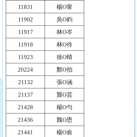
11831
楊O甯
11902
吳O鈞
11917
林O岑
11918
林O伶
11923
徐O晴
20224
鄭O拍
21132
張O涵
21137
龔O芸
21428
楊O勻
21436
魏O恩
21441
楊O俞