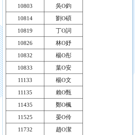
10803
吳O鈞
10814
劉O碩
10819
丁O詞
10826
林O妤
10832
楊O彤
10833
葉O安
11133
楊O文
11135
賴O甄
11435
鄭O楓
11525
晏O伶
11732
趙O潔