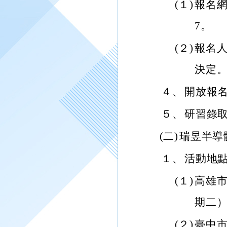
(１)
報名網址：
7。
(２)
報名人
決定
４、
開放報名
５、
研習錄取
(二)
瑞昱半導體
１、
活動地
(１)
高雄市
期二）
(２)
臺中市