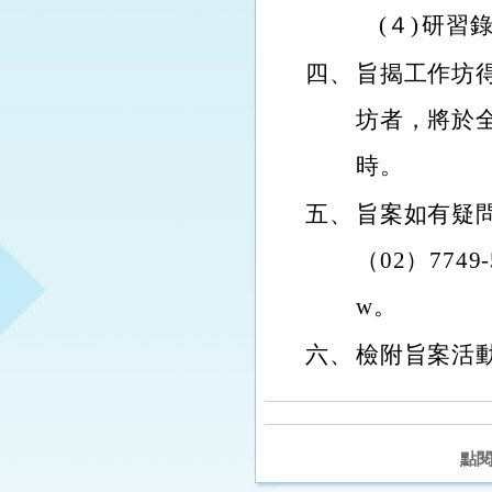
(４)
研習錄
四、
旨揭工作坊
坊者，將於
時。
五、
旨案如有疑
（02）7749-
w。
六、
檢附旨案活
點