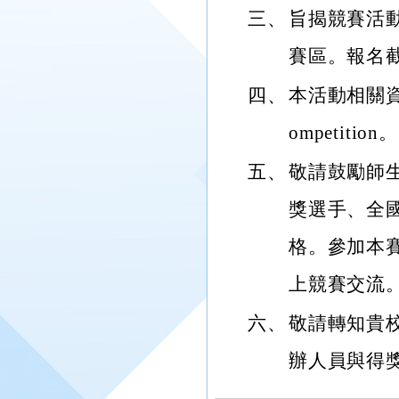
三、
旨揭競賽活動
賽區。報名截
四、
本活動相關資訊網址：
ompetition。
五、
敬請鼓勵師
獎選手、全
格。參加本
上競賽交流
六、
敬請轉知貴校
辦人員與得