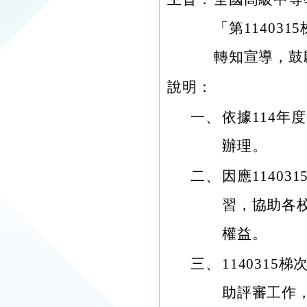
「第11403
轉知宣導，鼓
說明：
一、
依據114
辦理。
二、
因應1140
習，協助各
權益。
三、
114031
助評審工作