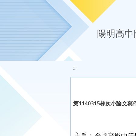
移至網頁之主要內容區位置
陽明高中
:::
第1140315梯次小論文
主旨：
全國高級中等學