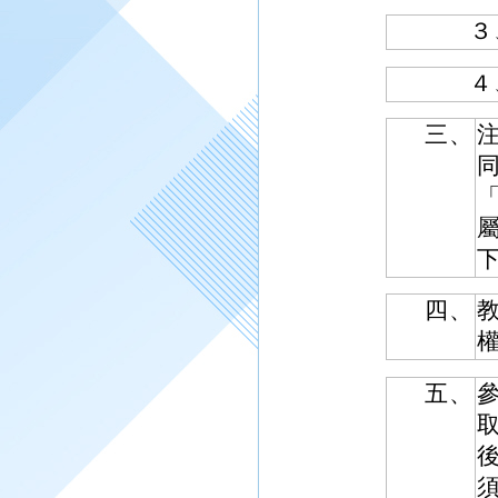
３
４
三、
四、
五、
參
取