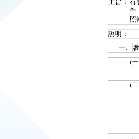
主旨：
有
件
照
說明：
一、
(一
(二