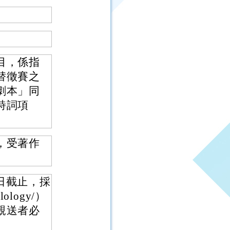
目，係指
替徵賽之
劇本」同
詩詞項
，受著作
0日截止，採
lology/）
親送者必