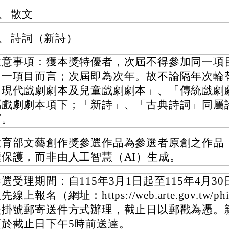
、
散文
、
詩詞（新詩）
注意事項：獲本獎特優者，次屆不得參加同一項
同一項目而言；次屆即為次年。故不論隔年次輪
「現代戲劇劇本及兒童戲劇劇本」、「傳統戲劇
屬戲劇劇本項下；「新詩」、「古典詩詞」同屬
下。
教育部文藝創作獎參選作品為參選者原創之作品
權保護，而非由人工智慧（AI）生成。
選受理期間：自115年3月1日起至115年4月3
先線上報名（網址：https://web.arte.gov.tw/phi
後掛號郵寄送件方式辦理，截止日以郵戳為憑。
須於截止日下午5時前送達。