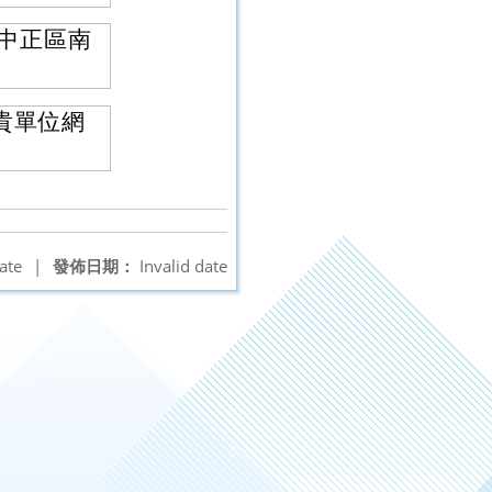
市中正區南
。
貴單位網
ate
|
發佈日期：
Invalid date