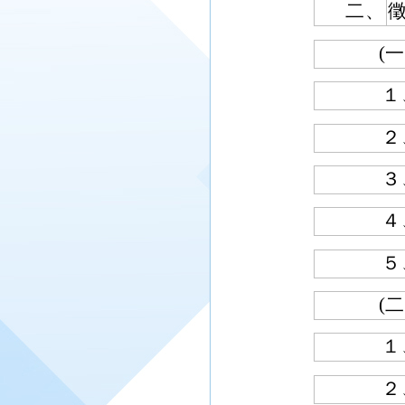
二、
(一
１
２
３
４
５
(二
１
２