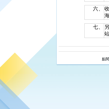
六、
海
七、
點