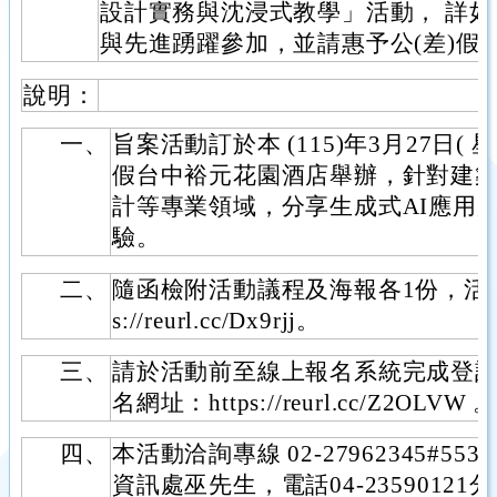
設計實務與沈浸式教學」活動， 詳如
與先進踴躍參加，並請惠予公(差)假
說明：
一、
旨案活動訂於本 (115)年3月27日( 
假台中裕元花園酒店舉辦，針對建
計等專業領域，分享生成式AI應用
驗。
二、
隨函檢附活動議程及海報各1份，活動
s://reurl.cc/Dx9rjj。
三、
請於活動前至線上報名系統完成登
名網址：https://reurl.cc/Z2OLVW 
四、
本活動洽詢專線 02-27962345#
資訊處巫先生，電話04-23590121分