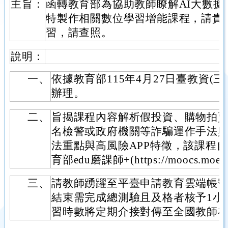
主旨：
函轉教育部為協助教師瞭解AI大數
特製作相關數位學習增能課程，請貴
習，請查照。
說明：
一、
依據教育部115年4月27日臺教資(三)字
辦理。
二、
旨揭課程內容解析假投資、購物拍
名檢警或政府機關等詐騙運作手法
法重點與高風險APP特徵，該課程自1
育部edu磨課師+(https://moocs.moe
三、
請教師踴躍至平臺申請教育雲端帳
結束需完成總測驗且及格者核予1小
習時數將定期介接對傳至全國教師