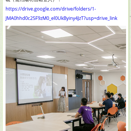
https://drive.google.com/drive/folders/1-
JMA0hhd0c25F9zM0_el0UkByiny4JzT?usp=drive_link