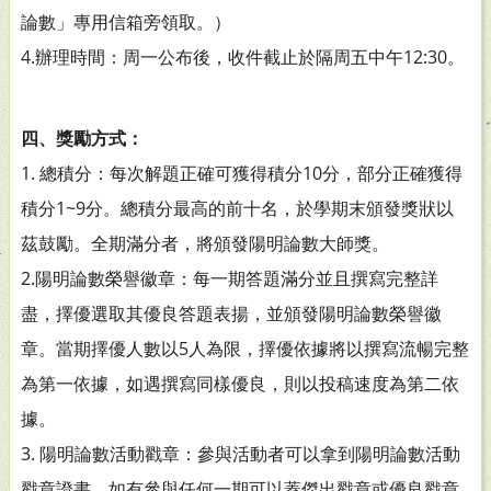
論數」專用信箱旁領取。）
4.辦理時間：周一公布後，收件截止於隔周五中午12:30。
四、獎勵方式：
1. 總積分：每次解題正確可獲得積分10分，部分正確獲得
積分1~9分。總積分最高的前十名，於學期末頒發獎狀以
茲鼓勵。全期滿分者，將頒發陽明論數大師獎。
2.陽明論數榮譽徽章：每一期答題滿分並且撰寫完整詳
盡，擇優選取其優良答題表揚，並頒發陽明論數榮譽徽
章。當期擇優人數以5人為限，擇優依據將以撰寫流暢完整
為第一依據，如遇撰寫同樣優良，則以投稿速度為第二依
據。
3. 陽明論數活動戳章：參與活動者可以拿到陽明論數活動
戳章證書，如有參與任何一期可以蓋傑出戳章或優良戳章