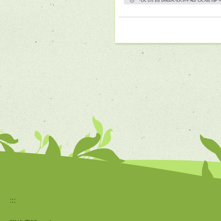
另開新
:::