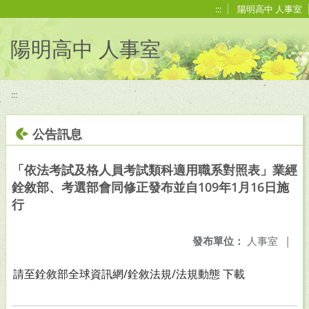
移至網頁之主要內容區位置
:::
陽明高中 人事室
陽明高中 人事室
:::
公告訊息
「依法考試及格人員考試類科適用職系對照表」業經
銓敘部、考選部會同修正發布並自109年1月16日施
行
發布單位：
人事室
|
請至銓敘部全球資訊網/銓敘法規/法規動態 下載