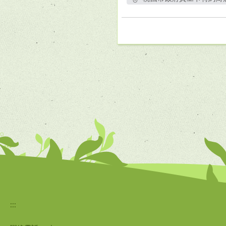
另開
:::