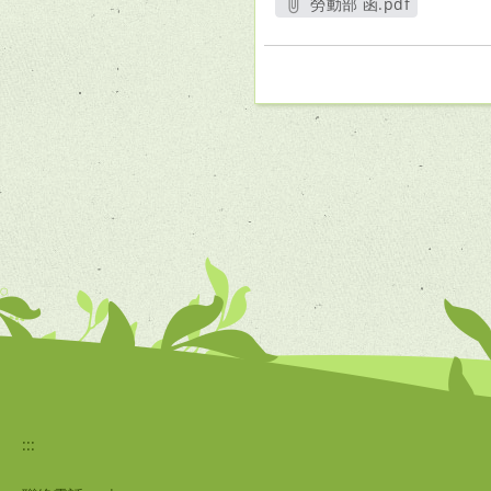
勞動部 函.pdf
另開新視窗
:::