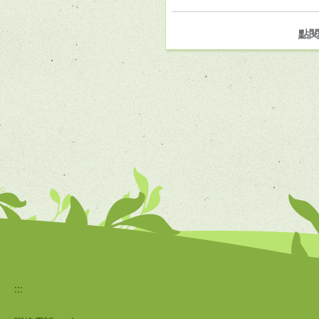
點
:::