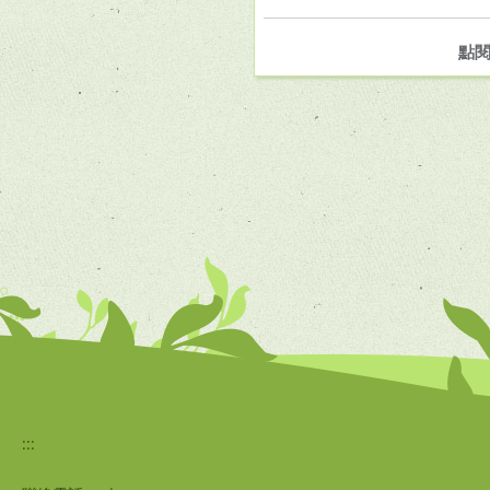
點
:::