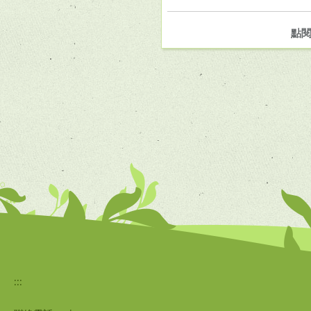
點
:::