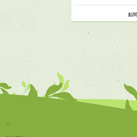
點
:::