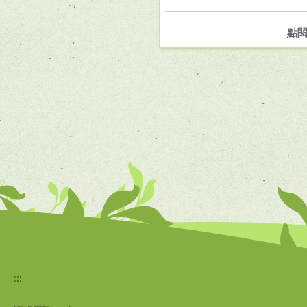
點
:::