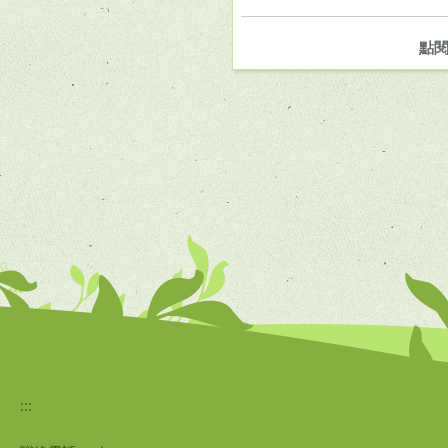
點
:::