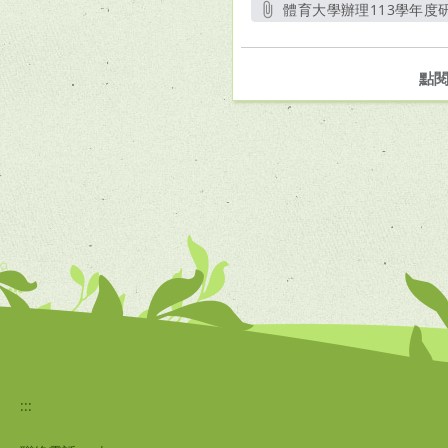
體育大學辦理113學年度研
點
:::