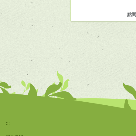
點
:::