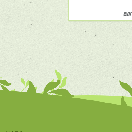
點
:::