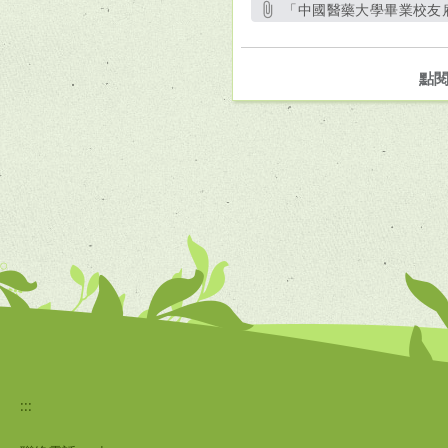
「中國醫藥大學畢業校友雇主
點
:::