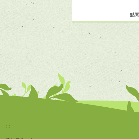
點
:::