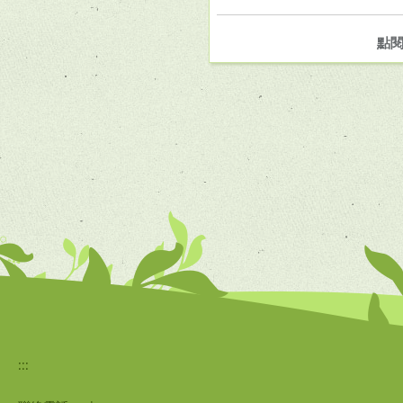
點
:::